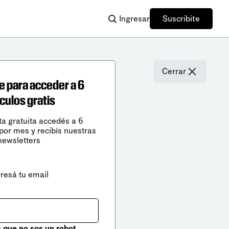
Ingresar
Suscribite
Cerrar
e para acceder a 6
ículos gratis
ta gratuita accedés a 6
 por mes y recibís nuestras
newsletters
gresá tu email
que no sos un robot