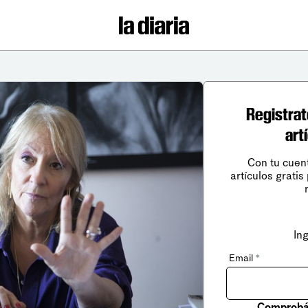
Registrat
art
Con tu cuen
artículos gratis
In
Email
*
Comprobá 