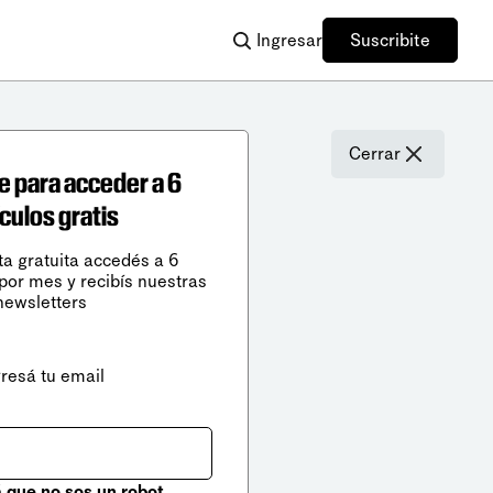
Ingresar
Suscribite
Cerrar
e para acceder a 6
ículos gratis
ta gratuita accedés a 6
 por mes y recibís nuestras
newsletters
gresá tu email
que no sos un robot