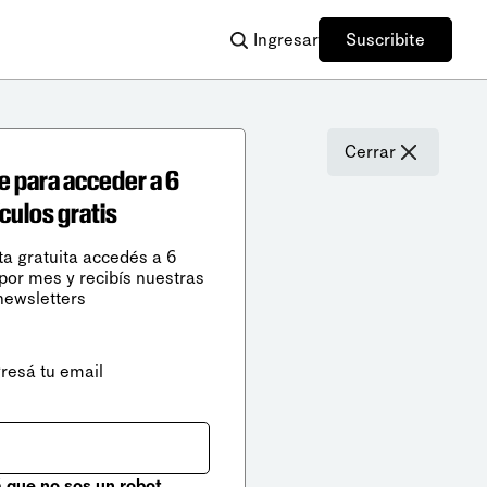
Ingresar
Suscribite
Cerrar
e para acceder a 6
ículos gratis
ta gratuita accedés a 6
 por mes y recibís nuestras
newsletters
gresá tu email
que no sos un robot