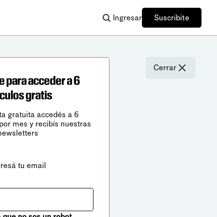
Ingresar
Suscribite
Cerrar
e para acceder a 6
ículos gratis
ta gratuita accedés a 6
 por mes y recibís nuestras
newsletters
gresá tu email
que no sos un robot