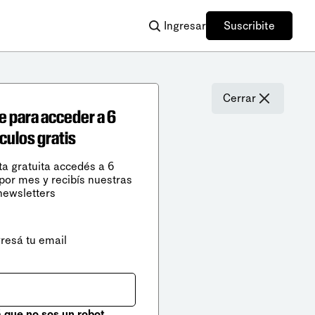
Ingresar
Suscribite
Cerrar
e para acceder a 6
ículos gratis
ta gratuita accedés a 6
 por mes y recibís nuestras
newsletters
gresá tu email
que no sos un robot