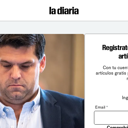
Registrat
art
Con tu cuen
artículos gratis
In
Email
*
Comprobá 