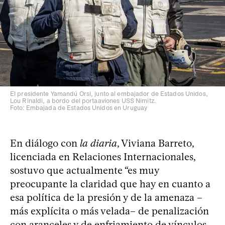
El presidente Yamandú Orsi, junto al embajador de Estados Unidos,
Lou Rinaldi, a bordo del portaaviones USS Nimitz.
Foto: Embajada de Estados Unidos en Uruguay
En diálogo con
la diaria
, Viviana Barreto,
licenciada en Relaciones Internacionales,
sostuvo que actualmente “es muy
preocupante la claridad que hay en cuanto a
esa política de la presión y de la amenaza –
más explícita o más velada– de penalización
con aranceles y de enfriamiento de vínculos