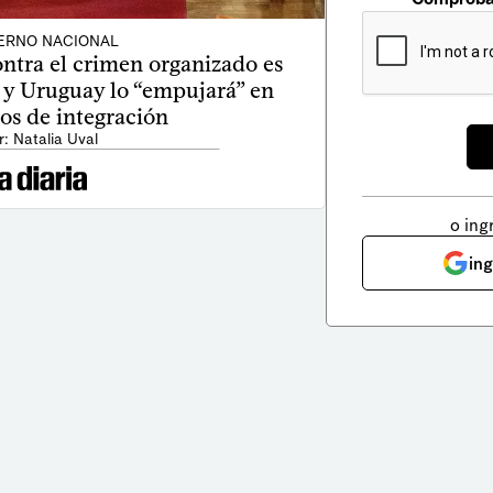
ERNO NACIONAL
ontra el crimen organizado es
 y Uruguay lo “empujará” en
os de integración
r: Natalia Uval
o ing
in