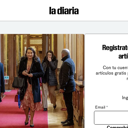
Registrat
art
Con tu cuen
artículos gratis
In
Email
*
Comprobá 