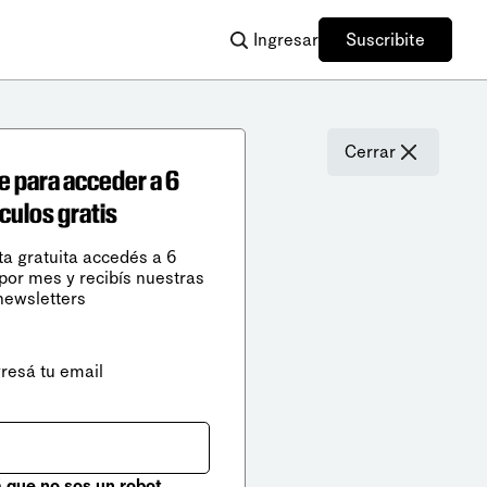
Ingresar
Suscribite
Cerrar
e para acceder a 6
ículos gratis
ta gratuita accedés a 6
 por mes y recibís nuestras
newsletters
gresá tu email
que no sos un robot