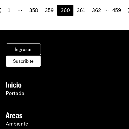
1
⋯
358
359
360
361
362
459
⋯
Ingresar
Suscribite
Inicio
Portada
Áreas
Ambiente