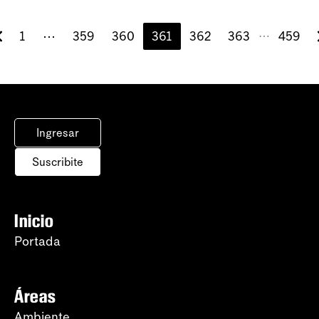
1
⋯
359
360
361
362
363
459
⋯
Ingresar
Suscribite
Inicio
Portada
Áreas
Ambiente