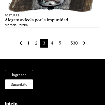
POSTURAS
Alegato avícola por la impunidad
Marcelo Pereira
1
2
3
4
5
530
⋯
Ingresar
Suscribite
Inicio