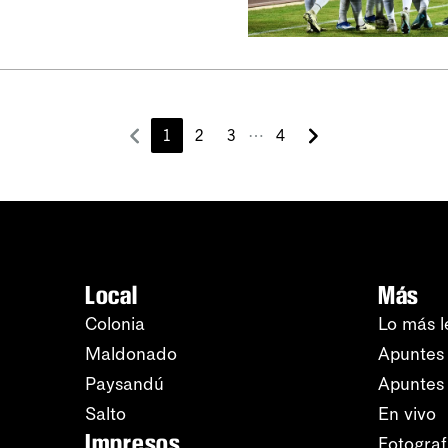
⋯
1
2
3
4
Local
Más
Colonia
Lo más l
Maldonado
Apuntes 
Paysandú
Apuntes
Salto
En vivo
Impresos
Fotograf