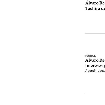
Álvaro Rec
Táchira d
FÚTBOL
Álvaro Rec
intereses 
Agustín Luca