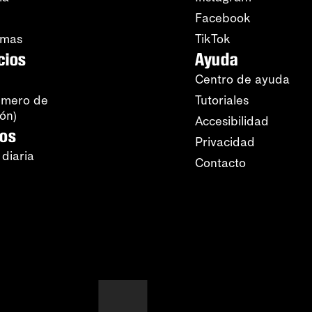
Facebook
amas
TikTok
cios
Ayuda
Centro de ayuda
úmero de
Tutoriales
ión)
Accesibilidad
ros
Privacidad
 diaria
Contacto