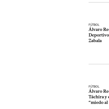
FÚTBOL
Álvaro Rec
Deportivo
Zabala
FÚTBOL
Álvaro Rec
Táchira y 
“miedo al 