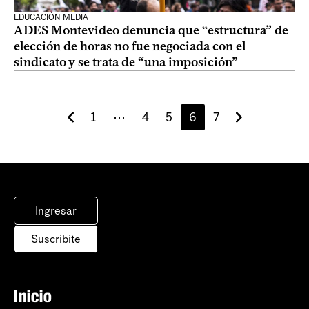
EDUCACIÓN MEDIA
ADES Montevideo denuncia que “estructura” de
elección de horas no fue negociada con el
sindicato y se trata de “una imposición”
1
⋯
4
5
6
7
Ingresar
Suscribite
Inicio