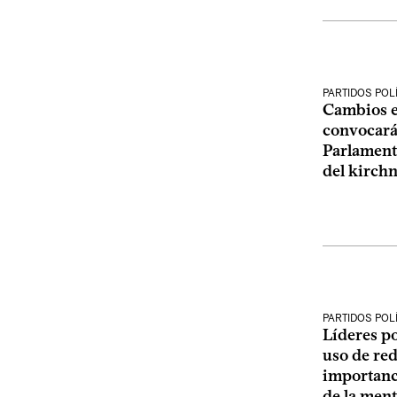
PARTIDOS POL
Cambios en
convocará 
Parlament
del kirch
PARTIDOS POL
Líderes po
uso de rede
importanci
de la ment