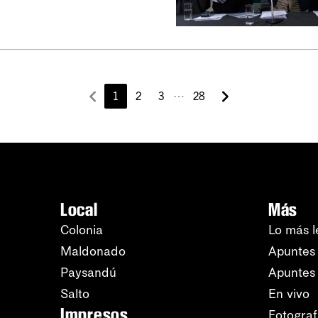
⋯
1
2
3
28
Local
Más
Colonia
Lo más l
Maldonado
Apuntes 
Paysandú
Apuntes
Salto
En vivo
Impresos
Fotograf