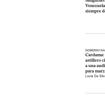
Sanguinett
Venezuela:
siempre d
GOBIERNO NA
Cardama: r
astillero 
a una audi
para marz
Lucía Da Silv