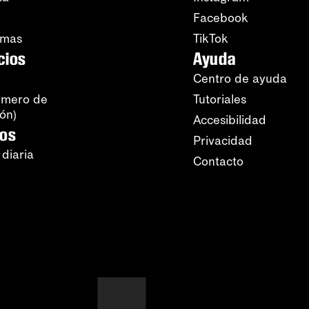
Facebook
amas
TikTok
cios
Ayuda
Centro de ayuda
úmero de
Tutoriales
ión)
Accesibilidad
ros
Privacidad
 diaria
Contacto