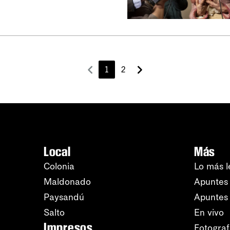
1
2
Local
Más
Colonia
Lo más l
Maldonado
Apuntes 
Paysandú
Apuntes
Salto
En vivo
Impresos
Fotograf