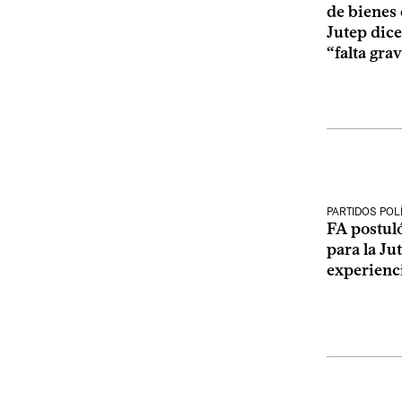
de bienes 
Jutep dic
“falta gra
PARTIDOS POL
FA postuló
para la Ju
experienc