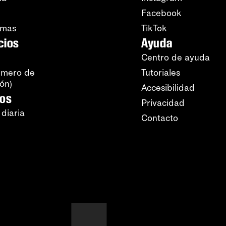
Facebook
amas
TikTok
cios
Ayuda
Centro de ayuda
úmero de
Tutoriales
ión)
Accesibilidad
ros
Privacidad
 diaria
Contacto