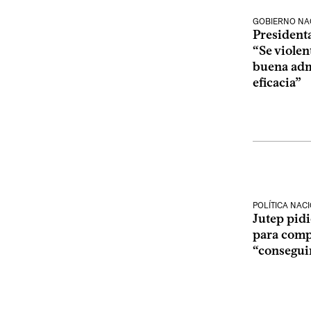
GOBIERNO NA
President
“Se violen
buena admi
eficacia”
POLÍTICA NAC
Jutep pid
para comp
“consegui