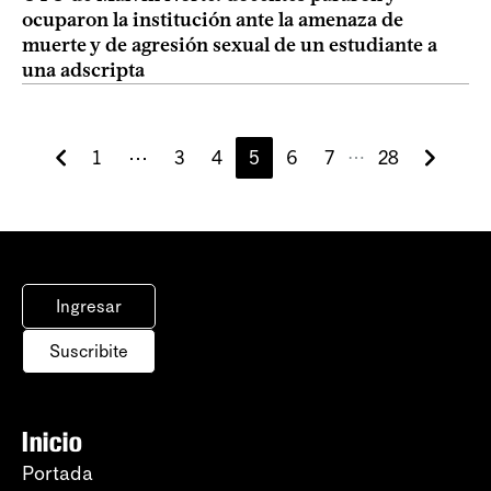
ocuparon la institución ante la amenaza de
muerte y de agresión sexual de un estudiante a
una adscripta
1
⋯
3
4
5
6
7
28
⋯
Ingresar
Suscribite
Inicio
Portada