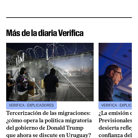
Más de la diaria Verifica
VERIFICA
EXPLICADORES
VERIFICA
EXPLICAD
Tercerización de las migraciones:
¿La emisión de
¿cómo opera la política migratoria
Previsionales q
del gobierno de Donald Trump
desierta reflej
que ahora se discute en Uruguay?
confianza del 