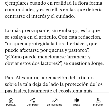
ejemplares cuando en realidad la flora forma
comunidades, y es en ellas en las que debería
centrarse el interés y el cuidado.
Lo más preocupante, sin embargo, es lo que
se soslaya en el artículo. Con esta redacción,
“no queda protegida la flora herbácea, que
puede afectarse por quema y pastoreo”.
“¿Cómo puede mencionarse ‘arrancar’ y
obviar estos dos factores?”, se cuestiona Jorge.
Para Alexandra, la redacción del artículo
sobre la tala deja de lado la protección de los
pastizales, justamente el ecosistema más
amenazado de Uruguay por actividades
productivas y avance de la urbanización, y el
Portada
Compartir
Lo más leído
Ingresar
Radio