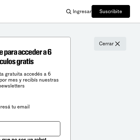
Ingresar
Suscribite
Cerrar
e para acceder a 6
ículos gratis
ta gratuita accedés a 6
 por mes y recibís nuestras
newsletters
gresá tu email
que no sos un robot