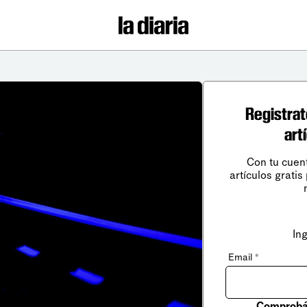
Registrat
art
Con tu cuen
artículos gratis
In
Email
*
Comprobá 