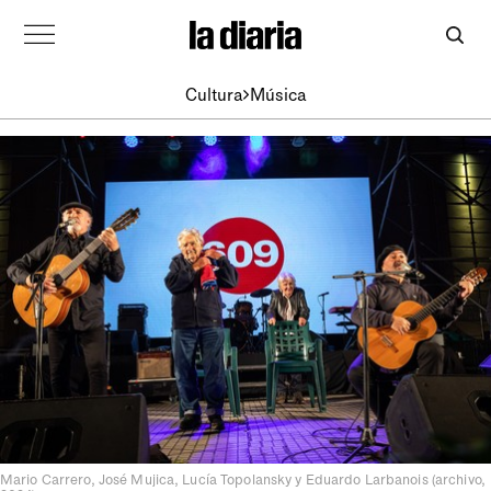
Cultura
Música
Mario Carrero, José Mujica, Lucía Topolansky y Eduardo Larbanois (archivo,