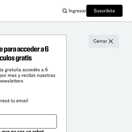
Ingresar
Suscribite
Cerrar
e para acceder a 6
ículos gratis
ta gratuita accedés a 6
 por mes y recibís nuestras
newsletters
gresá tu email
que no sos un robot