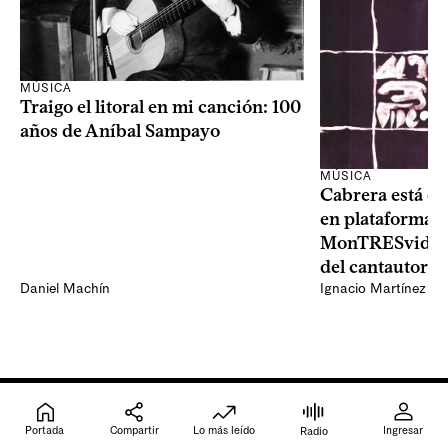
MÚSICA
Traigo el litoral en mi canción: 100
años de Aníbal Sampayo
MÚSICA
Cabrera está de
en plataformas 
MonTRESvideo,
del cantautor
Daniel Machín
Ignacio Martínez
Portada
Compartir
Lo más leído
Ingresar
Radio
Ingresar