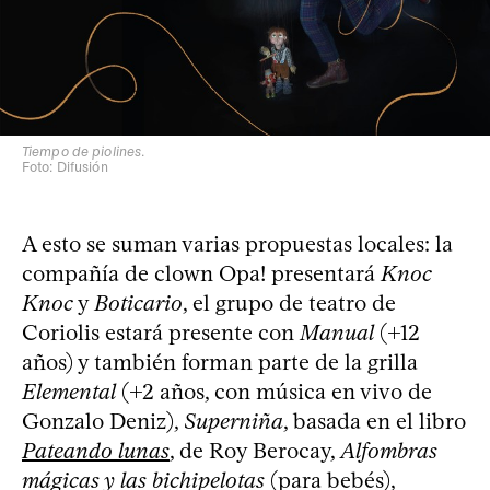
Tiempo de piolines
.
Foto: Difusión
A esto se suman varias propuestas locales: la
compañía de clown Opa! presentará
Knoc
Knoc
y
Boticario
, el grupo de teatro de
Coriolis estará presente con
Manual
(+12
años) y también forman parte de la grilla
Elemental
(+2 años, con música en vivo de
Gonzalo Deniz),
Superniña
, basada en el libro
Pateando lunas
, de Roy Berocay,
Alfombras
mágicas y las bichipelotas
(para bebés),