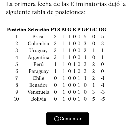
La primera fecha de las Eliminatorias dejó la
siguiente tabla de posiciones:
Posición
Selección
PTS
PJ
G
E
P
GF
GC
DG
1
Brasil
3
1
1
0
0
5
0
5
2
Colombia
3
1
1
0
0
3
0
3
3
Uruguay
3
1
1
0
0
2
1
1
4
Argentina
3
1
1
0
0
1
0
1
5
Perú
1
1
0
1
0
2
2
0
6
Paraguay
1
1
0
1
0
2
2
0
7
Chile
0
1
0
0
1
1
2
-1
8
Ecuador
0
1
0
0
1
0
1
-1
9
Venezuela
0
1
0
0
1
0
3
-3
10
Bolivia
0
1
0
0
1
0
5
-5
Comentar