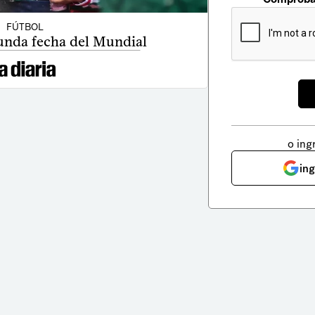
FÚTBOL
unda fecha del Mundial
o ing
in