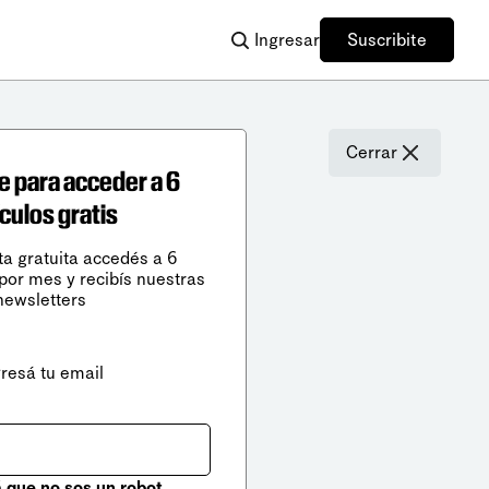
Ingresar
Suscribite
Cerrar
e para acceder a 6
ículos gratis
ta gratuita accedés a 6
 por mes y recibís nuestras
newsletters
gresá tu email
que no sos un robot