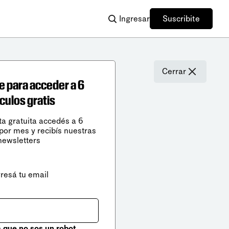
Ingresar
Suscribite
Cerrar
e para acceder a 6
ículos gratis
ta gratuita accedés a 6
 por mes y recibís nuestras
newsletters
gresá tu email
que no sos un robot