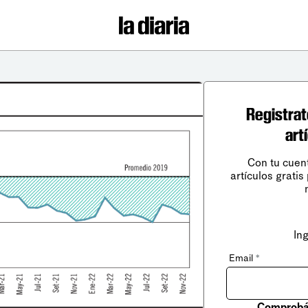
Registrat
art
Con tu cuen
artículos gratis
In
Email
*
Comprobá 