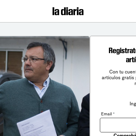
Registrat
art
Con tu cuen
artículos gratis
In
Email
*
Comprobá 