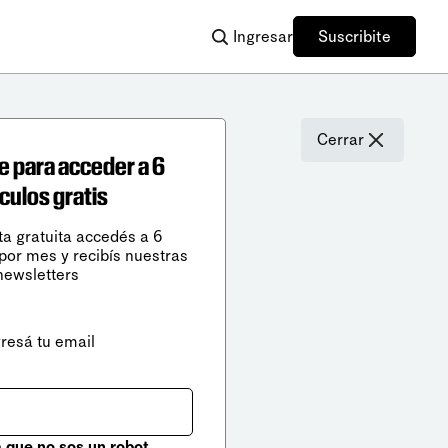
Ingresar
Suscribite
Cerrar
e para acceder a 6
ículos gratis
ta gratuita accedés a 6
 por mes y recibís nuestras
newsletters
gresá tu email
que no sos un robot