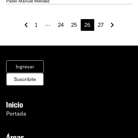
Pablo Manuel Méndez
1
⋯
24
25
26
27
Ingresar
Suscribite
Inicio
Portada
Áreas