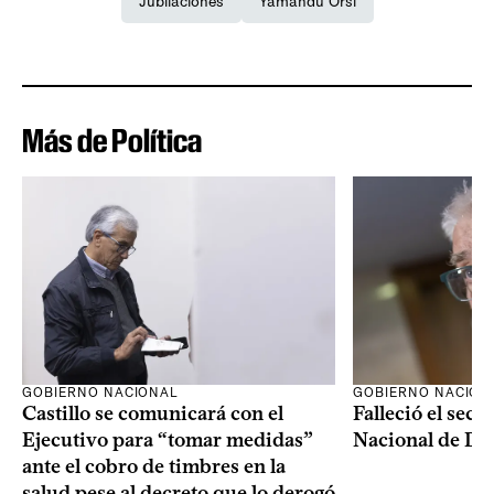
Jubilaciones
Yamandú Orsi
Más de Política
GOBIERNO NACIONAL
GOBIERNO NACION
Castillo se comunicará con el
Falleció el secr
Ejecutivo para “tomar medidas”
Nacional de Dro
ante el cobro de timbres en la
salud pese al decreto que lo derogó