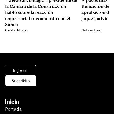
“Miedo al contagio”: presidente de
A pocos días de 
la Cámara de la Construcción
Rendición de Cu
habló sobre la reacción
aprobación del 
empresarial tras acuerdo con el
jaque”, adviert
Sunca
Cecilia Álvarez
Natalia Uval
Ingresar
Suscribite
Inicio
Portada