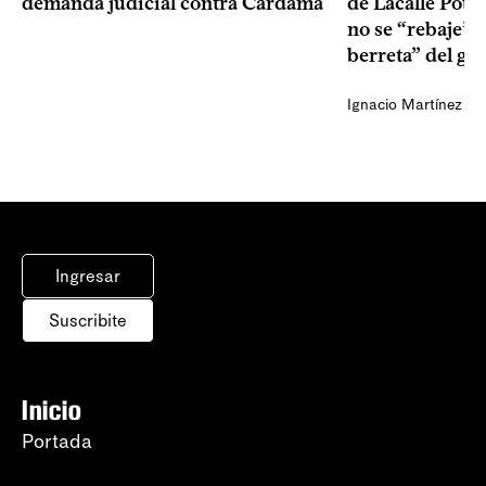
demanda judicial contra Cardama
de Lacalle Pou s
no se “rebaje” 
berreta” del go
Ignacio Martínez
Ingresar
Suscribite
Inicio
Portada