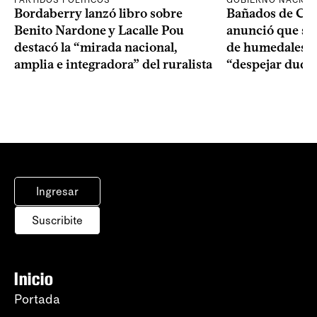
PARTIDOS POLÍTICOS
GOBIERNO NACION
Bordaberry lanzó libro sobre
Bañados de Car
Benito Nardone y Lacalle Pou
anunció que se i
destacó la “mirada nacional,
de humedales p
amplia e integradora” del ruralista
“despejar duda
Ingresar
Suscribite
Inicio
Portada