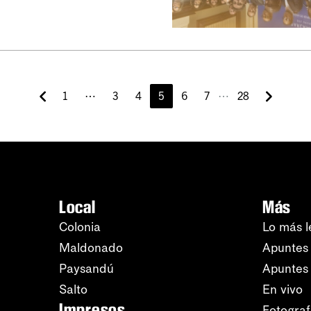
⋯
1
⋯
3
4
5
6
7
28
Local
Más
Colonia
Lo más l
Maldonado
Apuntes 
Paysandú
Apuntes
Salto
En vivo
Impresos
Fotograf