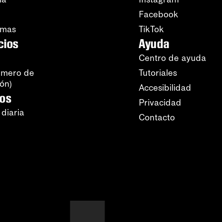
Facebook
amas
TikTok
cios
Ayuda
Centro de ayuda
úmero de
Tutoriales
ión)
Accesibilidad
ros
Privacidad
 diaria
Contacto