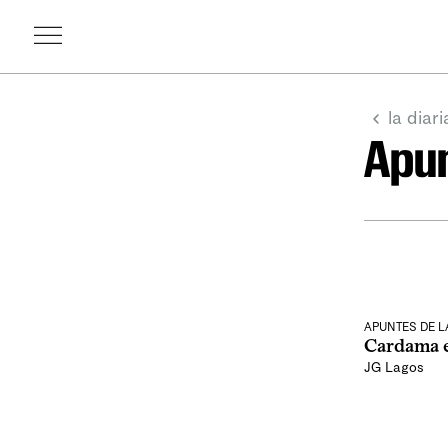
la diari
Apun
APUNTES DE 
Cardama e
JG Lagos