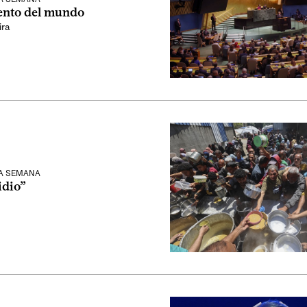
ento del mundo
ira
LA SEMANA
idio”