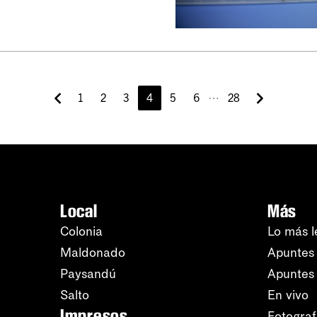
⋯
1
2
3
4
5
6
28
Local
Más
Colonia
Lo más l
Maldonado
Apuntes 
Paysandú
Apuntes
Salto
En vivo
Impresos
Fotograf