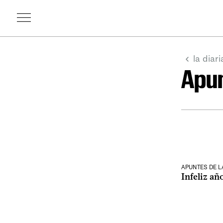
la diari
Apun
APUNTES DE 
Infeliz añ