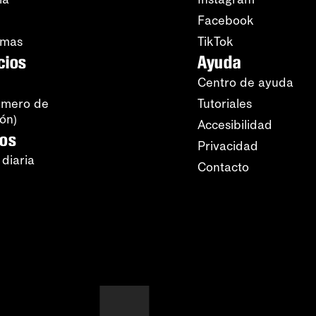
Facebook
amas
TikTok
cios
Ayuda
Centro de ayuda
úmero de
Tutoriales
ión)
Accesibilidad
ros
Privacidad
 diaria
Contacto