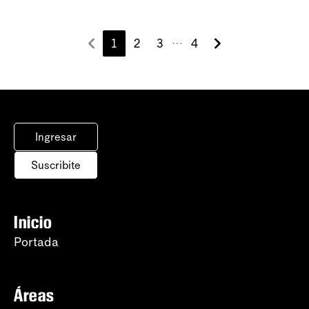
1
2
3
4
⋯
Ingresar
Suscribite
Inicio
Portada
Áreas