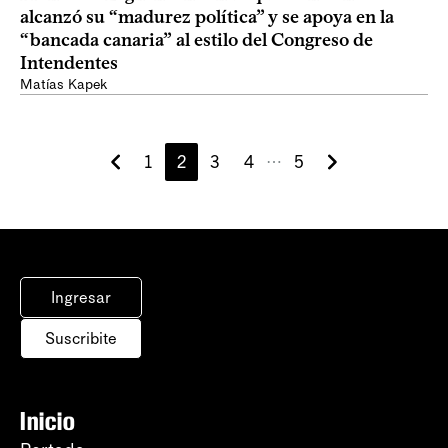
alcanzó su “madurez política” y se apoya en la
“bancada canaria” al estilo del Congreso de
Intendentes
Matías Kapek
1
2
3
4
5
⋯
Ingresar
Suscribite
Inicio