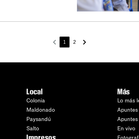
1
2
Local
Más
Colonia
Lo más l
Maldonado
Apuntes 
Paysandú
Apuntes
Salto
En vivo
Impresos
Fotograf