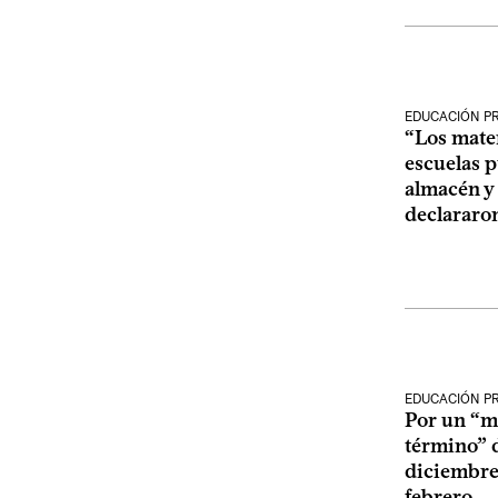
EDUCACIÓN P
“Los mater
escuelas p
almacén y 
declararon
EDUCACIÓN P
Por un “m
término” 
diciembre
febrero