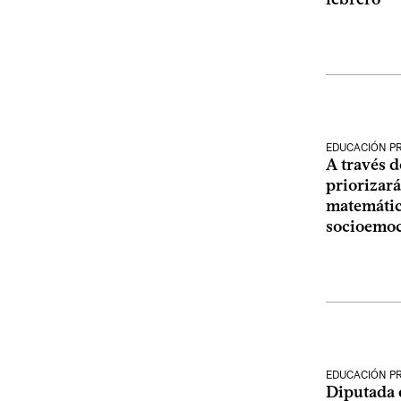
EDUCACIÓN P
A través d
priorizará
matemátic
socioemoc
EDUCACIÓN P
Diputada 