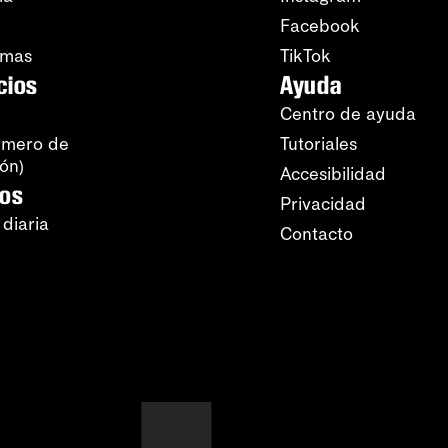
Facebook
amas
TikTok
cios
Ayuda
Centro de ayuda
úmero de
Tutoriales
ión)
Accesibilidad
ros
Privacidad
 diaria
Contacto