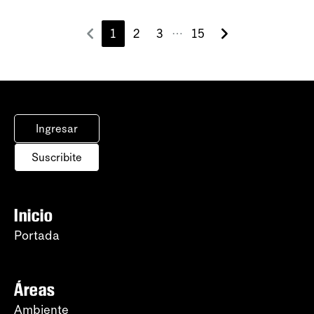
1
2
3
15
⋯
Ingresar
Suscribite
Inicio
Portada
Áreas
Ambiente