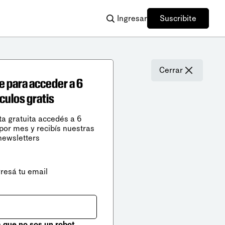
Ingresar
Suscribite
Cerrar
e para acceder a 6
ículos gratis
ta gratuita accedés a 6
 por mes y recibís nuestras
newsletters
gresá tu email
que no sos un robot