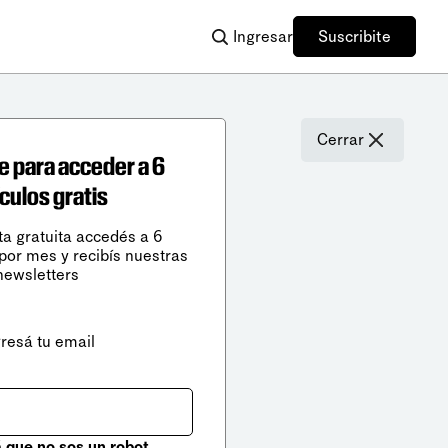
Ingresar
Suscribite
Cerrar
e para acceder a 6
ículos gratis
ta gratuita accedés a 6
 por mes y recibís nuestras
newsletters
gresá tu email
que no sos un robot