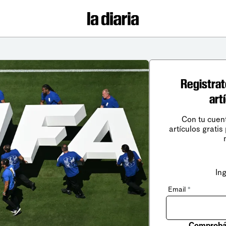
Registrat
art
Con tu cuen
artículos gratis
In
Email
*
Comprobá 