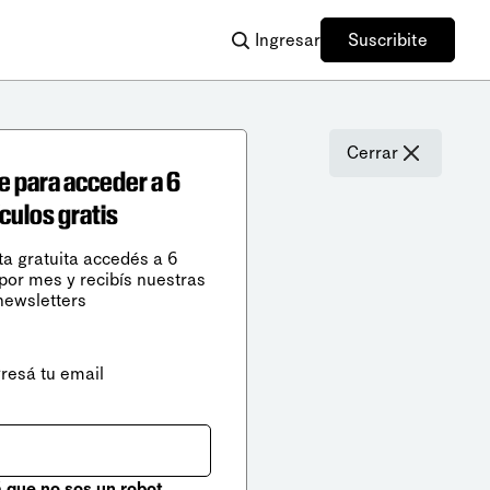
Ingresar
Suscribite
Cerrar
e para acceder a 6
ículos gratis
ta gratuita accedés a 6
 por mes y recibís nuestras
newsletters
gresá tu email
que no sos un robot