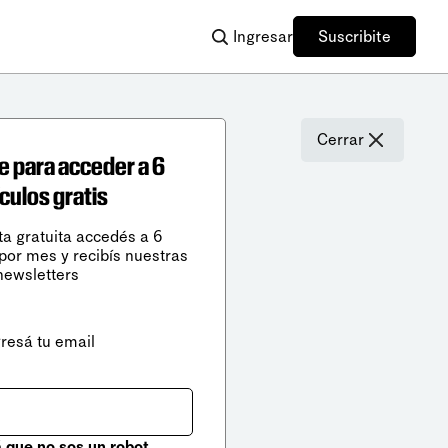
Ingresar
Suscribite
Cerrar
e para acceder a 6
ículos gratis
ta gratuita accedés a 6
 por mes y recibís nuestras
newsletters
gresá tu email
que no sos un robot