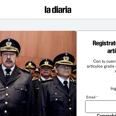
Registrat
art
Con tu cuen
artículos gratis
In
Email
*
Comprobá 