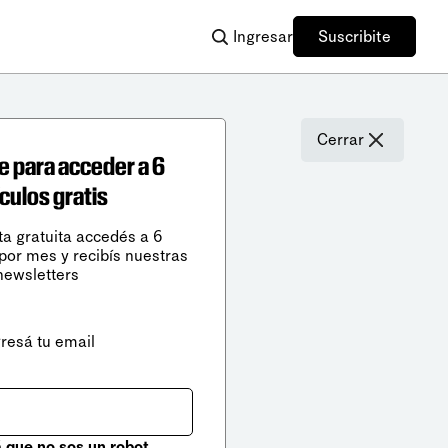
Ingresar
Suscribite
Cerrar
e para acceder a 6
ículos gratis
ta gratuita accedés a 6
 por mes y recibís nuestras
newsletters
gresá tu email
que no sos un robot