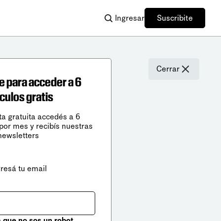
Ingresar
Suscribite
Cerrar
e para acceder a 6
ículos gratis
ta gratuita accedés a 6
 por mes y recibís nuestras
newsletters
gresá tu email
que no sos un robot