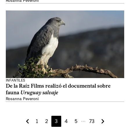
Rosanna Peveroni
INFANTILES
De la Raíz Films realizó el documental sobre
fauna
Uruguay salvaje
Rosanna Peveroni
1
2
3
4
5
73
⋯