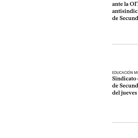
ante la OI
antisindic
de Secund
EDUCACIÓN M
Sindicato
de Secunda
del jueve