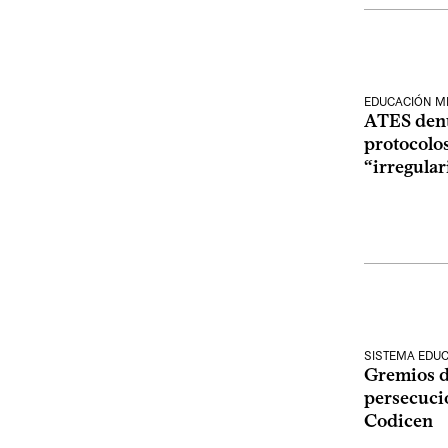
EDUCACIÓN M
ATES denu
protocolos
“irregula
SISTEMA EDUC
Gremios d
persecuci
Codicen