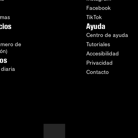
Facebook
amas
TikTok
cios
Ayuda
Centro de ayuda
úmero de
Tutoriales
ión)
Accesibilidad
ros
Privacidad
 diaria
Contacto