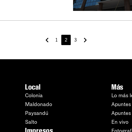
1
2
3
Local
Más
Colonia
Lo más l
Maldonado
Apuntes 
Paysandú
Apuntes
Salto
En vivo
Impresos
Fotograf