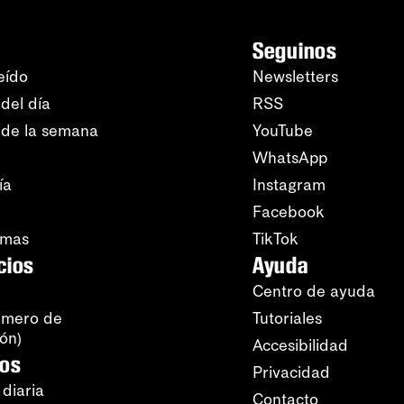
Seguinos
eído
Newsletters
del día
RSS
 de la semana
YouTube
WhatsApp
ía
Instagram
Facebook
amas
TikTok
cios
Ayuda
Centro de ayuda
úmero de
Tutoriales
ión)
Accesibilidad
ros
Privacidad
 diaria
Contacto