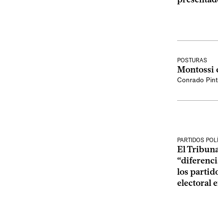
POSTURAS
Montossi e
Conrado Pin
PARTIDOS POL
El Tribuna
“diferenci
los partid
electoral 