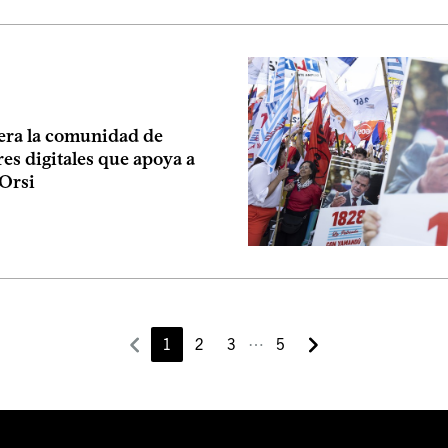
era la comunidad de
es digitales que apoya a
Orsi
⋯
1
2
3
5