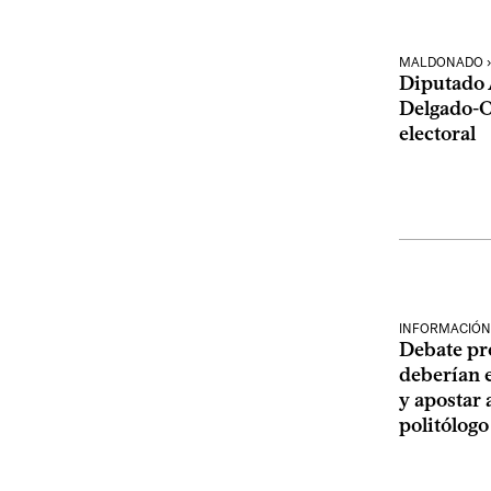
MALDONADO › 
Diputado 
Delgado-O
electoral
INFORMACIÓN
Debate pre
deberían e
y apostar 
politólogo