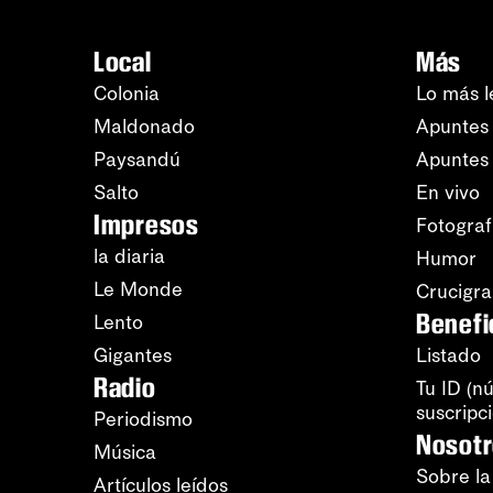
Local
Más
Colonia
Lo más l
Maldonado
Apuntes 
Paysandú
Apuntes
Salto
En vivo
Impresos
Fotograf
la diaria
Humor
Le Monde
Crucigr
Benefi
Lento
Gigantes
Listado
Radio
Tu ID (n
suscripc
Periodismo
Nosot
Música
Sobre la
Artículos leídos