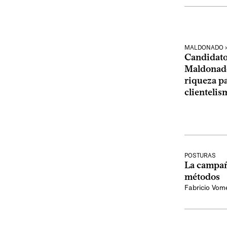
MALDONADO › 
Candidatos
Maldonado
riqueza pa
clientelis
POSTURAS
La campaña
métodos
Fabricio Vom