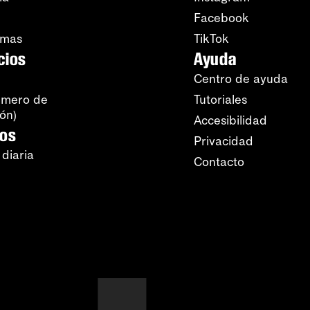
Facebook
amas
TikTok
cios
Ayuda
Centro de ayuda
úmero de
Tutoriales
ión)
Accesibilidad
ros
Privacidad
 diaria
Contacto