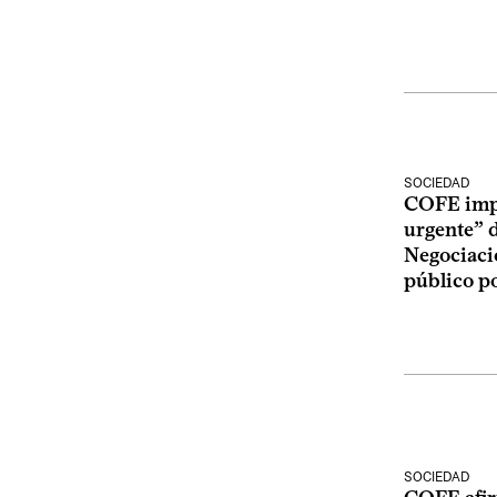
SOCIEDAD
COFE impu
urgente” 
Negociació
público p
SOCIEDAD