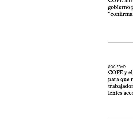
COFE afir
gobierno 
“confirman
SOCIEDAD
COFE y el
para que 
trabajado
lentes ac