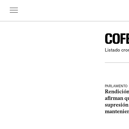
COF
Listado cro
PARLAMENTO
Rendición
afirman qu
supresión
mantenien