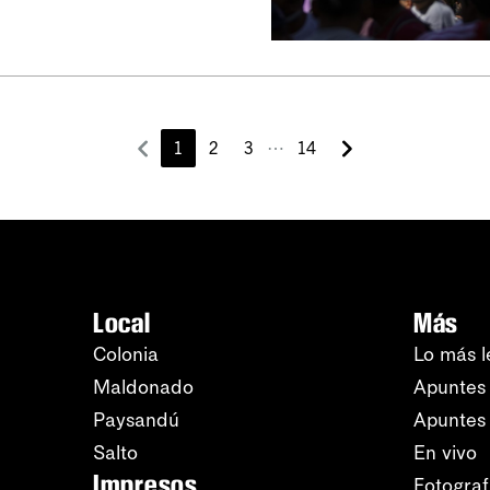
⋯
1
2
3
14
Local
Más
Colonia
Lo más l
Maldonado
Apuntes 
Paysandú
Apuntes
Salto
En vivo
Impresos
Fotograf