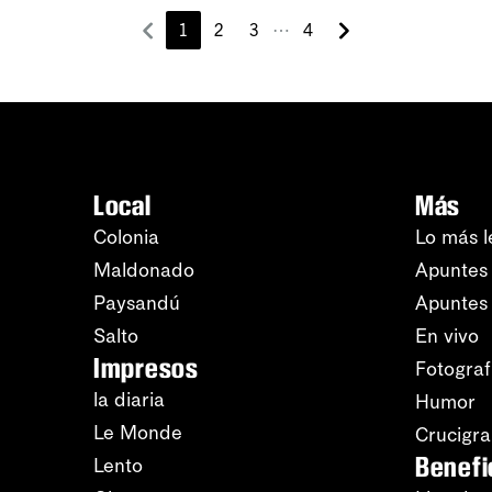
⋯
1
2
3
4
Local
Más
Colonia
Lo más l
Maldonado
Apuntes 
Paysandú
Apuntes
Salto
En vivo
Impresos
Fotograf
la diaria
Humor
Le Monde
Crucigr
Benefi
Lento