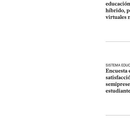
educación
híbrido, p
virtuales 
SISTEMA EDUC
Encuesta e
satisfacci
semipresen
estudiant