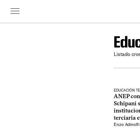
Educ
Listado cro
EDUCACIÓN TE
ANEP cons
Schipani s
institucio
terciaria 
Enzo Adinolfi