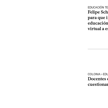
EDUCACIÓN TE
Felipe Sch
para que i
educación
virtual a 
COLONIA › ED
Docentes 
cuestionan