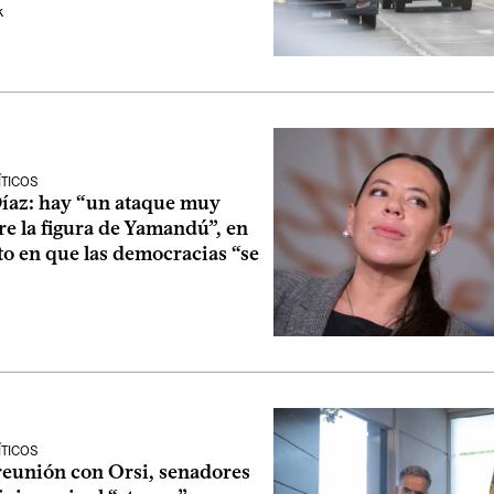
k
ÍTICOS
Díaz: hay “un ataque muy
re la figura de Yamandú”, en
o en que las democracias “se
ÍTICOS
reunión con Orsi, senadores