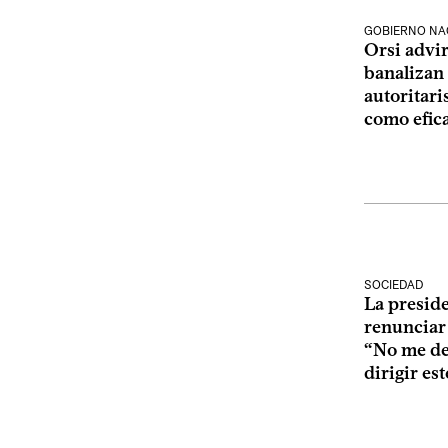
GOBIERNO NA
Orsi advir
banalizan 
autoritari
como efic
SOCIEDAD
La preside
renunciar 
“No me de
dirigir es