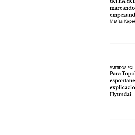
del FA def
marcando 
empezando 
Matías Kape
PARTIDOS POL
Para Topo
espontane
explicaci
Hyundai