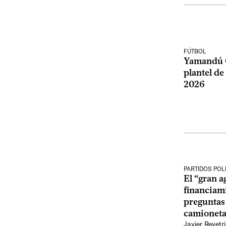
FÚTBOL
Yamandú Or
plantel d
2026
PARTIDOS POL
El “gran a
financiami
preguntas 
camioneta
Javier Revetr