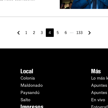
⋯
1
2
3
4
5
6
133
Local
Más
Colonia
Lo más l
Maldonado
Apuntes 
Paysandú
Apuntes
Salto
En vivo
Impresos
Fotograf