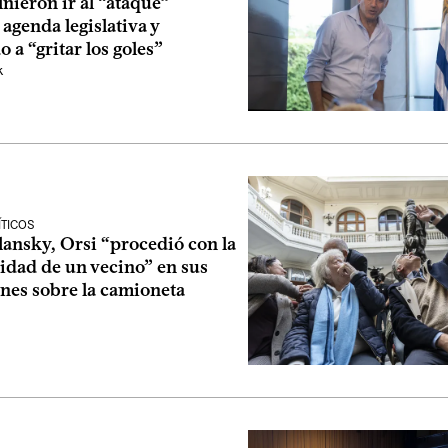
inieron ir al “ataque”
agenda legislativa y
a “gritar los goles”
k
ÍTICOS
lansky, Orsi “procedió con la
idad de un vecino” en sus
ones sobre la camioneta