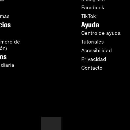
Facebook
amas
TikTok
cios
Ayuda
Centro de ayuda
úmero de
Tutoriales
ión)
Accesibilidad
ros
Privacidad
 diaria
Contacto