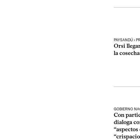
PAYSANDÚ › 
Orsi llega
la cosecha
GOBIERNO NA
Con partic
dialoga co
“aspectos 
“crispaci