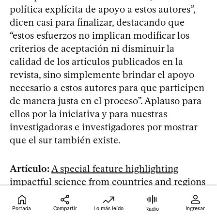
política explícita de apoyo a estos autores”,
dicen casi para finalizar, destacando que
“estos esfuerzos no implican modificar los
criterios de aceptación ni disminuir la
calidad de los artículos publicados en la
revista, sino simplemente brindar el apoyo
necesario a estos autores para que participen
de manera justa en el proceso”. Aplauso para
ellos por la iniciativa y para nuestras
investigadoras e investigadores por mostrar
que el sur también existe.
Artículo:
A special feature highlighting
impactful science from countries and regions
underrepresented in
Proceedings of the Royal
Society B
Portada
Compartir
Lo más leído
Ingresar
Radio