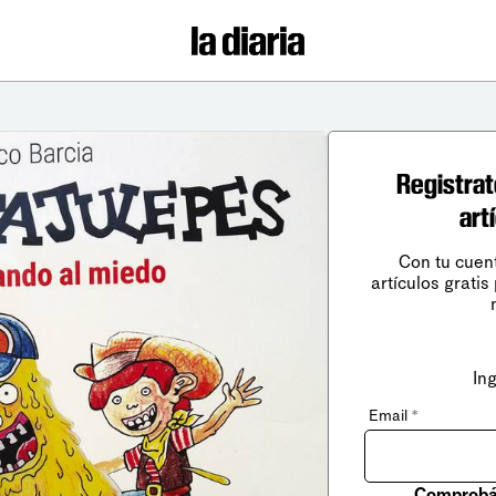
Registrat
art
Con tu cuen
artículos gratis
In
Email
*
Comprobá 