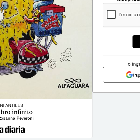
o ing
in
INFANTILES
ibro infinito
Rosanna Peveroni