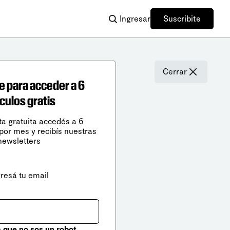
Ingresar
Suscribite
Cerrar
e para acceder a 6
ículos gratis
ta gratuita accedés a 6
 por mes y recibís nuestras
newsletters
gresá tu email
que no sos un robot