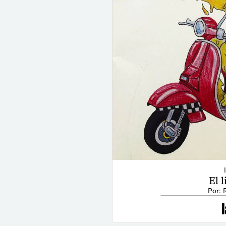
El l
Por: 